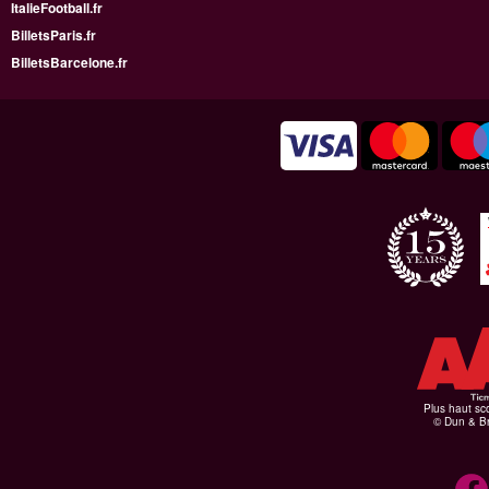
ItalieFootball.fr
BilletsParis.fr
BilletsBarcelone.fr
Plus haut sco
© Dun & Br