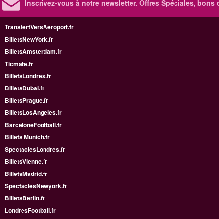
Inscrivez-vous à notre newsletter. Offres Spéciales, bons 
TransfertVersAeroport.fr
BilletsNewYork.fr
BilletsAmsterdam.fr
Ticmate.fr
BilletsLondres.fr
BilletsDubai.fr
BilletsPrague.fr
BilletsLosAngeles.fr
BarceloneFootball.fr
Billets Munich.fr
SpectaclesLondres.fr
BilletsVienne.fr
BilletsMadrid.fr
SpectaclesNewyork.fr
BilletsBerlin.fr
LondresFootball.fr