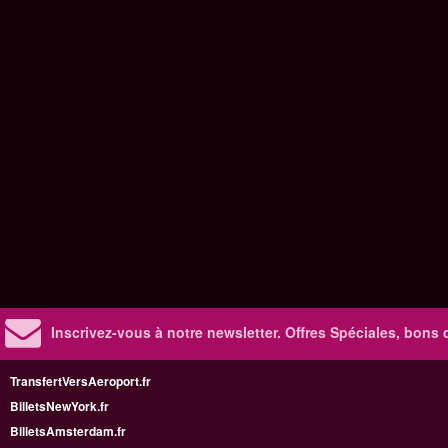
Inscrivez-vous à notre newsletter. Offres Spéciales, bons 
TransfertVersAeroport.fr
BilletsNewYork.fr
BilletsAmsterdam.fr