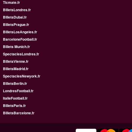
Ticmate.fr
BilletsLondres.fr
BilletsDubai.fr
BilletsPrague.fr
BilletsLosAngeles.fr
BarceloneFootball.fr
Billets Munich.fr
SpectaclesLondres.fr
BilletsVienne.fr
BilletsMadrid.fr
SpectaclesNewyork.fr
BilletsBerlin.fr
LondresFootball.fr
ItalieFootball.fr
BilletsParis.fr
BilletsBarcelone.fr