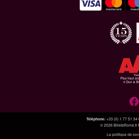
Plus haut sco
© Dun & Br
Téléphone
:
+33 (0) 1 77 51 34
© 2026
BilletsRome.fr
La politique de con