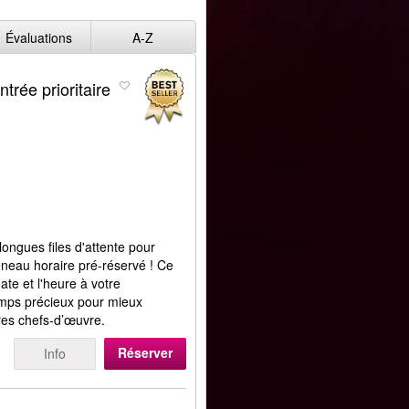
Évaluations
A-Z
trée prioritaire
 longues files d'attente pour
neau horaire pré-réservé ! Ce
ate et l'heure à votre
emps précieux pour mieux
tres chefs-d’œuvre.
Réserver
Info