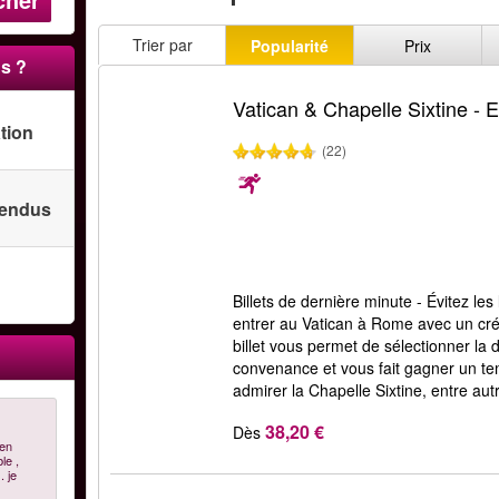
Trier par
Popularité
Prix
s ?
Vatican & Chapelle Sixtine - En
ation
(22)
 vendus
Billets de dernière minute - Évitez les
entrer au Vatican à Rome avec un cré
billet vous permet de sélectionner la d
convenance et vous fait gagner un t
admirer la Chapelle Sixtine, entre au
38,20 €
Dès
ien
le ,
. je