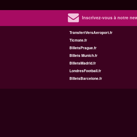
Inscrivez-vous à notre new
TransfertVersAeroport.fr
Ticmate.fr
BilletsPrague.fr
Billets Munich.fr
BilletsMadrid.fr
LondresFootball.fr
BilletsBarcelone.fr