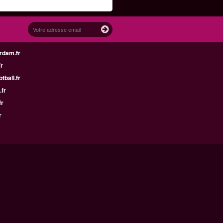
rdam.fr
fr
tball.fr
.fr
fr
r