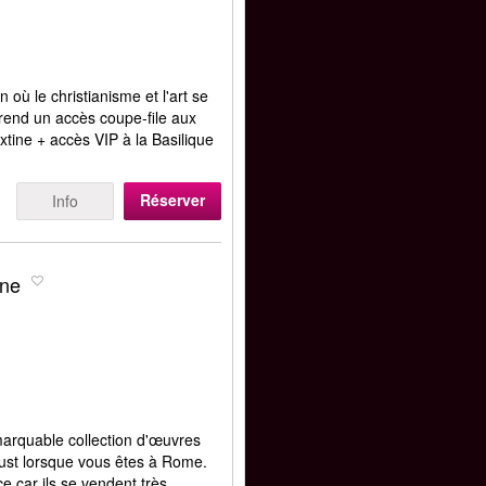
 où le christianisme et l'art se
prend un accès coupe-file aux
xtine + accès VIP à la Basilique
Réserver
Info
ine
arquable collection d'œuvres
 must lorsque vous êtes à Rome.
ce car ils se vendent très