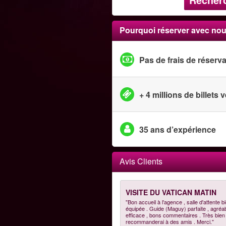
Pourquoi réserver avec nou
Pas de frais de réserv
+ 4 millions de billets
35 ans d’expérience
Avis Clients
VISITE DU VATICAN MATIN
"Bon accueil à l'agence , salle d'attente b
équipée . Guide (Maguy) parfaite , agréab
efficace , bons commentaires . Très bien 
recommanderai à des amis . Merci."