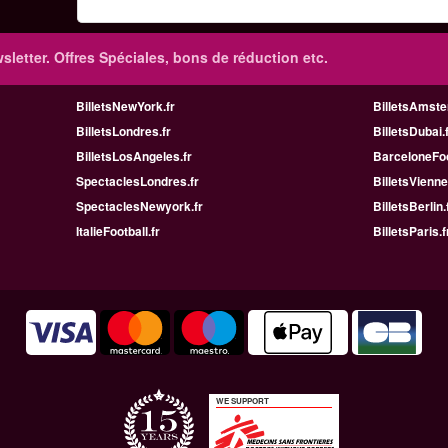
sletter. Offres Spéciales, bons de réduction etc.
BilletsNewYork.fr
BilletsAmste
BilletsLondres.fr
BilletsDubai.
BilletsLosAngeles.fr
BarceloneFoo
SpectaclesLondres.fr
BilletsVienne
SpectaclesNewyork.fr
BilletsBerlin.
ItalieFootball.fr
BilletsParis.f
WE SUPPORT