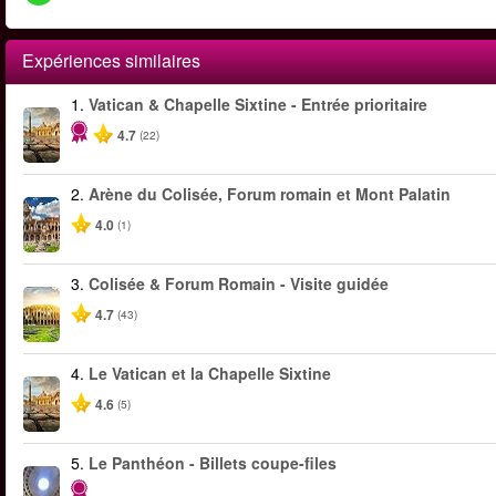
Expériences similaires
1.
Vatican & Chapelle Sixtine - Entrée prioritaire
4.7
(22)
2.
Arène du Colisée, Forum romain et Mont Palatin
4.0
(1)
3.
Colisée & Forum Romain - Visite guidée
4.7
(43)
4.
Le Vatican et la Chapelle Sixtine
4.6
(5)
5.
Le Panthéon - Billets coupe-files