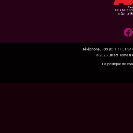
Plus haut sco
© Dun & Br
Téléphone
:
+33 (0) 1 77 51 34
© 2026
BilletsRome.fr
La politique de con