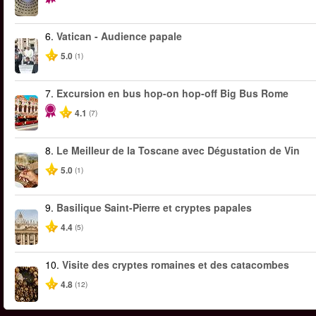
6.
Vatican - Audience papale
5.0
(1)
7.
Excursion en bus hop-on hop-off Big Bus Rome
4.1
(7)
8.
Le Meilleur de la Toscane avec Dégustation de Vin
5.0
(1)
9.
Basilique Saint-Pierre et cryptes papales
4.4
(5)
10.
Visite des cryptes romaines et des catacombes
4.8
(12)