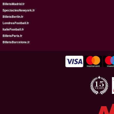
BilletsMadrid.fr
SpectaclesNewyork.fr
BilletsBerlin.fr
LondresFootball.fr
ItalieFootball.fr
BilletsParis.fr
BilletsBarcelone.fr