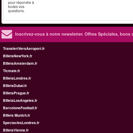
pour répondre à
toutes vos
questions.
Inscrivez-vous à notre newsletter. Offres Spéciales, bons 
TransfertVersAeroport.fr
BilletsNewYork.fr
BilletsAmsterdam.fr
Ticmate.fr
BilletsLondres.fr
BilletsDubai.fr
BilletsPrague.fr
BilletsLosAngeles.fr
BarceloneFootball.fr
Billets Munich.fr
SpectaclesLondres.fr
BilletsVienne.fr