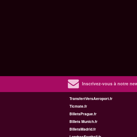
Inscrivez-vous à notre new
TransfertVersAeroport.fr
Ticmate.fr
BilletsPrague.fr
Billets Munich.fr
BilletsMadrid.fr
LondresFootball.fr