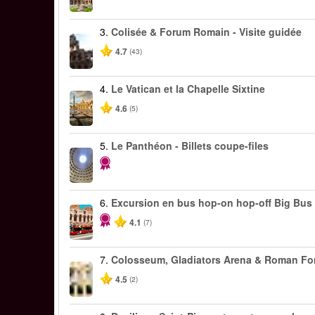
3.
Colisée & Forum Romain - Visite guidée
4.7
(43)
4.
Le Vatican et la Chapelle Sixtine
4.6
(5)
5.
Le Panthéon - Billets coupe-files
6.
Excursion en bus hop-on hop-off Big Bu
4.1
(7)
7.
Colosseum, Gladiators Arena & Roman F
4.5
(2)