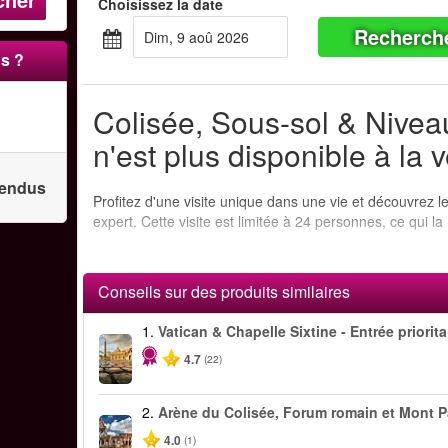
Choisissez la date
Recherch
dim, 9 aoû 2026
s ?
Colisée, Sous-sol & Nivea
n'est plus disponible à la 
 vendus
Profitez d'une visite unique dans une vie et découvrez l
expert. Cette visite est limitée à 24 personnes, ce qui la
Conseils sur des produits similaires
1.
Vatican & Chapelle Sixtine - Entrée priorita
4.7
(22)
2.
Arène du Colisée, Forum romain et Mont P
4.0
(1)