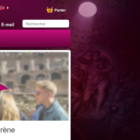
Panier
E-mail
Ce produit a été
sauvegardé dans votre
liste.
Arène