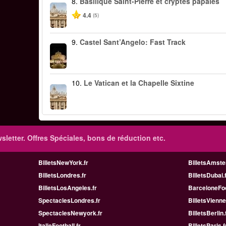
8.
Basilique Saint-Pierre et cryptes papales
4.4
(5)
9.
Castel Sant’Angelo: Fast Track
10.
Le Vatican et la Chapelle Sixtine
sletter. Offres Spéciales, bons de réduction etc.
BilletsNewYork.fr
BilletsAmste
BilletsLondres.fr
BilletsDubai.
BilletsLosAngeles.fr
BarceloneFoo
SpectaclesLondres.fr
BilletsVienne
SpectaclesNewyork.fr
BilletsBerlin.
ItalieFootball.fr
BilletsParis.f