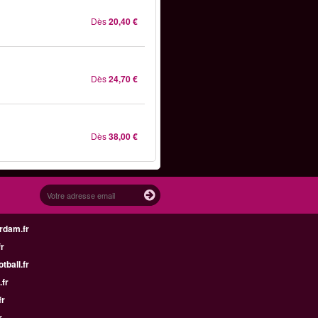
Dès
20,40 €
Dès
24,70 €
Dès
38,00 €
rdam.fr
fr
tball.fr
.fr
fr
r