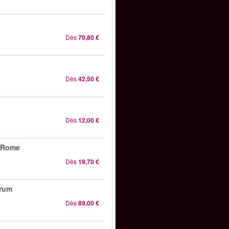
Dès
70,80 €
Dès
42,50 €
Dès
12,00 €
s Rome
Dès
19,70 €
orum
Dès
89,00 €