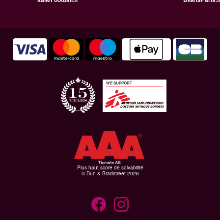
WE SUPPORT
Plus haut score de solvabilité
© Dun & Bradstreet 2026