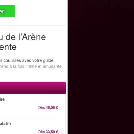
er
u de l’Arène
vente
es coulisses avec votre guide
 rend à la fois intime et amusante.
ire
Dès
45,00 €
alatin
Dès
33,50 €